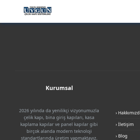
Kurumsal
2026 yılında da yenilikçi vizyonumuzla
› Hakkımızd
çelik kapı, bina giriş kapıları, kasa
kaplama kapılar ve panel kapılar gibi
› İletişim
birçok alanda modern teknoloji
› Blog
standartlarında üretim yapmaktayız.