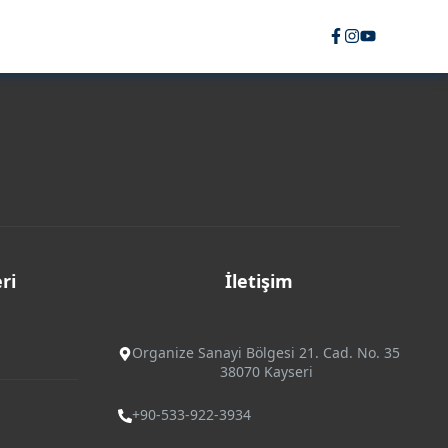
ri
İletişim
Organize Sanayi Bölgesi 21. Cad. No. 35
38070 Kayseri
+90-533-922-3934