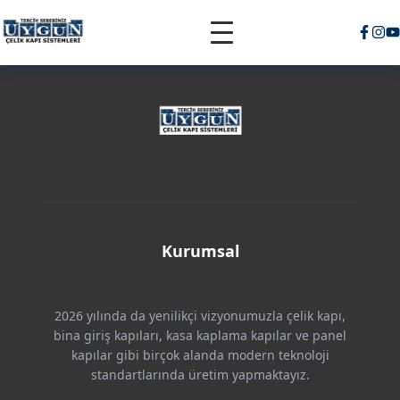
Kurumsal
2026 yılında da yenilikçi vizyonumuzla çelik kapı,
bina giriş kapıları, kasa kaplama kapılar ve panel
kapılar gibi birçok alanda modern teknoloji
standartlarında üretim yapmaktayız.