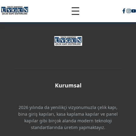
Kurumsal
2026 yılında da yenilikçi vizyonumuzla çelik kapı,
bina giriş kapıları, kasa kaplama kapılar ve panel
kapılar gibi birçok alanda modern teknoloji
standartlarında üretim yapmaktayız.