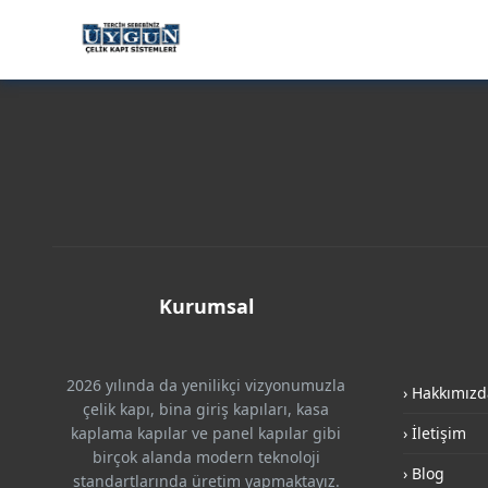
Kurumsal
2026 yılında da yenilikçi vizyonumuzla
› Hakkımızd
çelik kapı, bina giriş kapıları, kasa
kaplama kapılar ve panel kapılar gibi
› İletişim
birçok alanda modern teknoloji
› Blog
standartlarında üretim yapmaktayız.