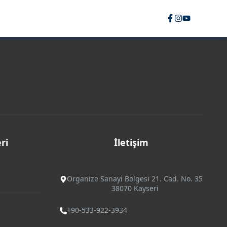
ri
İletişim
Organize Sanayi Bölgesi 21. Cad. No. 35
38070 Kayseri
+90-533-922-3934