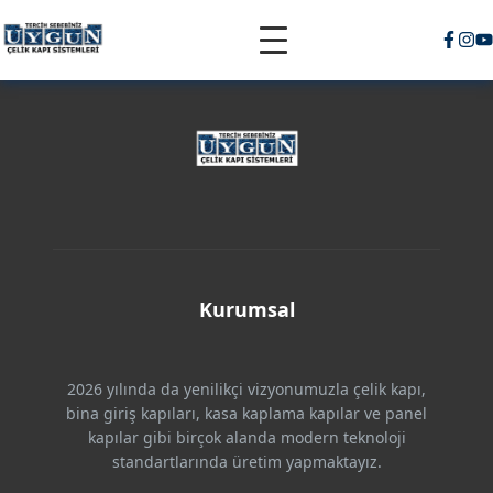
Kurumsal
2026 yılında da yenilikçi vizyonumuzla çelik kapı,
bina giriş kapıları, kasa kaplama kapılar ve panel
kapılar gibi birçok alanda modern teknoloji
standartlarında üretim yapmaktayız.