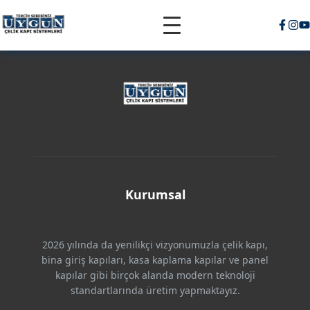
Kurumsal
2026 yılında da yenilikçi vizyonumuzla çelik kapı,
bina giriş kapıları, kasa kaplama kapılar ve panel
kapılar gibi birçok alanda modern teknoloji
standartlarında üretim yapmaktayız.