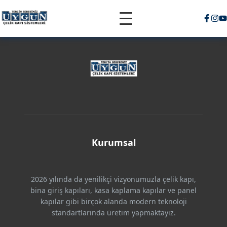
Kurumsal
2026 yılında da yenilikçi vizyonumuzla çelik kapı,
bina giriş kapıları, kasa kaplama kapılar ve panel
kapılar gibi birçok alanda modern teknoloji
standartlarında üretim yapmaktayız.