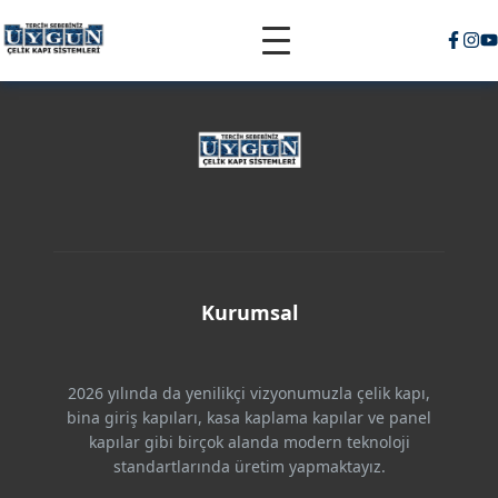
Kurumsal
2026 yılında da yenilikçi vizyonumuzla çelik kapı,
bina giriş kapıları, kasa kaplama kapılar ve panel
kapılar gibi birçok alanda modern teknoloji
standartlarında üretim yapmaktayız.