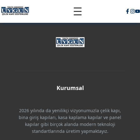
Kurumsal
2026 yılında da yenilikçi vizyonumuzla çelik kapı,
bina giriş kapıları, kasa kaplama kapılar ve panel
kapılar gibi birçok alanda modern teknoloji
standartlarında üretim yapmaktayız.