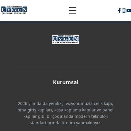
Kurumsal
2026 yılında da yenilikçi vizyonumuzla çelik kapı,
bina giriş kapıları, kasa kaplama kapılar ve panel
kapılar gibi birçok alanda modern teknoloji
standartlarında üretim yapmaktayız.