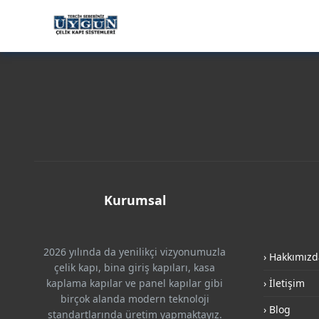
Kurumsal
2026 yılında da yenilikçi vizyonumuzla
› Hakkımızd
çelik kapı, bina giriş kapıları, kasa
kaplama kapılar ve panel kapılar gibi
› İletişim
birçok alanda modern teknoloji
› Blog
standartlarında üretim yapmaktayız.