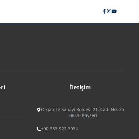
ri
İletişim
Organize Sanayi Bölgesi 21. Cad. No. 35
38070 Kayseri
+90-533-922-3934