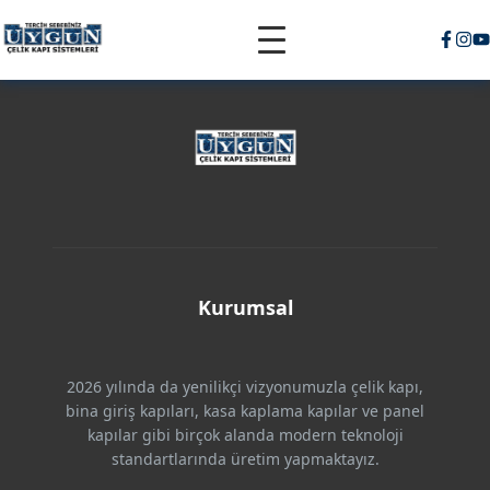
Kurumsal
2026 yılında da yenilikçi vizyonumuzla çelik kapı,
bina giriş kapıları, kasa kaplama kapılar ve panel
kapılar gibi birçok alanda modern teknoloji
standartlarında üretim yapmaktayız.