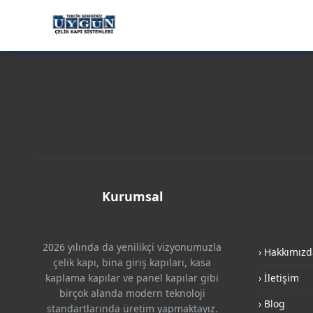
Kurumsal
2026 yılında da yenilikçi vizyonumuzla
› Hakkımızd
çelik kapı, bina giriş kapıları, kasa
kaplama kapılar ve panel kapılar gibi
› İletişim
birçok alanda modern teknoloji
› Blog
standartlarında üretim yapmaktayız.