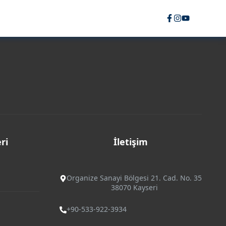
ri
İletişim
Organize Sanayi Bölgesi 21. Cad. No. 35
38070 Kayseri
+90-533-922-3934