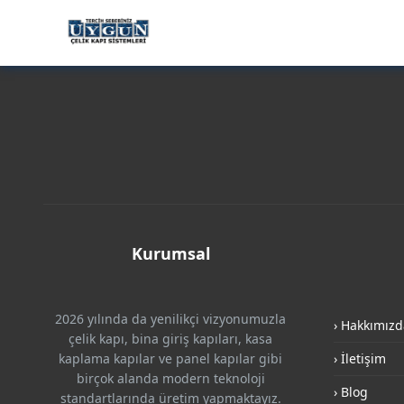
Kurumsal
2026 yılında da yenilikçi vizyonumuzla
› Hakkımızd
çelik kapı, bina giriş kapıları, kasa
kaplama kapılar ve panel kapılar gibi
› İletişim
birçok alanda modern teknoloji
› Blog
standartlarında üretim yapmaktayız.