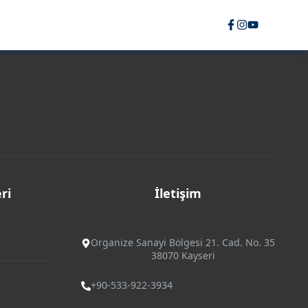
ri
İletişim
Organize Sanayi Bölgesi 21. Cad. No. 35
38070 Kayseri
+90-533-922-3934